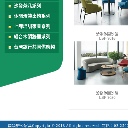
沙發茶几系列
休閒洽談桌椅系列
上課培訓家具系列
洽談休閒沙發
組合木製牆櫃系列
LSF-9016
台灣銀行共同供應契
約
洽談休閒沙發
LSF-9020
鼎穎辦公家具
Copyright © 2018 All rights reserved.
電話：
02-250