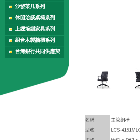
沙發茶几系列
休閒洽談桌椅系列
上課培訓家具系列
組合木製牆櫃系列
台灣銀行共同供應契
約
名稱
主管網椅
型號
LCS-4151ML
W61 × D62 ×