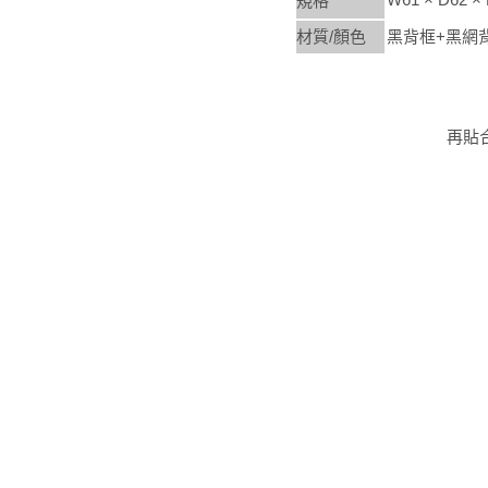
規格
材質/顏色
黑背框+黑網
再貼